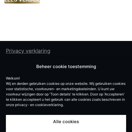
Privacy verklaring
Cookiebeleid
Beheer cookie toestemming
Algemene gebruiksvoorwaarden
Welkom!
Wij en derden gebruiken cookies op onze website. Wij gebruiken cookies
De Experten BV
voor statistische, voorkeuren- en marketingdoeleinden. U kunt uw
voorkeur wijzigen door op 'Toon details' te klikken. Door op 'Accepteren'
Vroegeinde 12, 2243 Pulle
te klikken accepteert u het gebruik van alle cookies zoals beschreven in
onze privacy- en cookieverklaring.
info@de-experten.be
BE 0740619051
Alle cookies
© De Experten – 2026