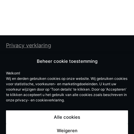
Privacy verklaring
Cookiebeleid
Beheer cookie toestemming
Algemene gebruiksvoorwaarden
Welkom!
Wij en derden gebruiken cookies op onze website. Wij gebruiken cookies
De Experten BV
voor statistische, voorkeuren- en marketingdoeleinden. U kunt uw
voorkeur wijzigen door op 'Toon details' te klikken. Door op 'Accepteren'
Vroegeinde 12, 2243 Pulle
te klikken accepteert u het gebruik van alle cookies zoals beschreven in
onze privacy- en cookieverklaring.
info@de-experten.be
BE 0740619051
Alle cookies
© De Experten – 2026
Weigeren