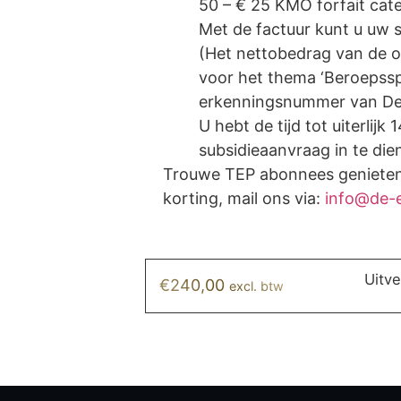
50 – € 25 KMO forfait cate
Met de factuur kunt u uw 
(Het nettobedrag van de op
voor het thema ‘Beroepssp
erkenningsnummer van De
U hebt de tijd tot uiterli
subsidieaanvraag in te die
Trouwe TEP abonnees geniete
korting, mail ons via:
info@de-
Uitv
€
240,00
excl. btw