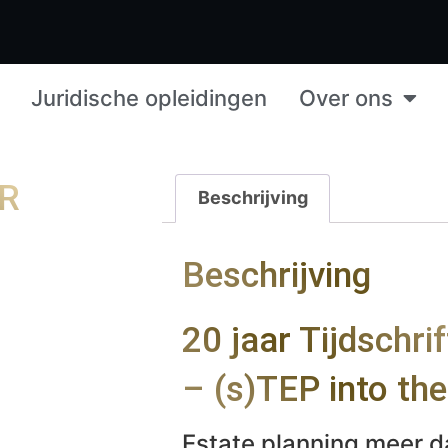
Juridische opleidingen
Over ons
AR
Beschrijving
Beschrijving
20 jaar Tijdschri
– (s)TEP into the
Estate planning meer d