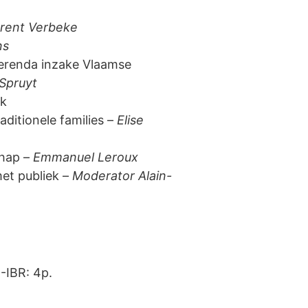
urent Verbeke
ns
ferenda inzake Vlaamse
 Spruyt
rk
aditionele families –
Elise
chap –
Emmanuel Leroux
et publiek –
Moderator Alain-
-IBR: 4p.