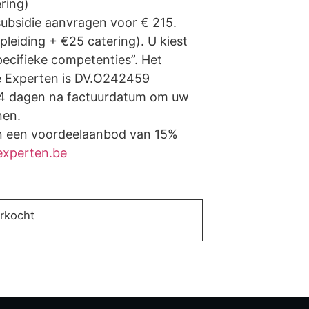
ring)
subsidie aanvragen voor € 215.
leiding + €25 catering). U kiest
ecifieke competenties”. Het
 Experten is DV.O242459
jk 14 dagen na factuurdatum om uw
nen.
n een voordeelaanbod van 15%
experten.be
erkocht