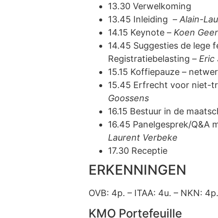
13.30 Verwelkoming
13.45 Inleiding –
Alain-La
14.15 Keynote –
Koen Gee
14.45 Suggesties de lege 
Registratiebelasting –
Eric
15.15 Koffiepauze – netwe
15.45 Erfrecht voor niet-tr
Goossens
16.15 Bestuur in de maats
16.45 Panelgesprek/Q&A m
Laurent Verbeke
17.30 Receptie
ERKENNINGEN
OVB: 4p. – ITAA: 4u. – NKN: 4p.
KMO Portefeuille