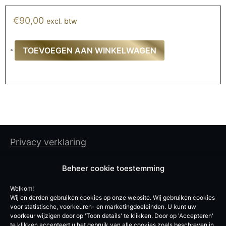
€
90,00
excl. btw
TOEVOEGEN AAN WINKELWAGEN
Privacy verklaring
Cookiebeleid
Beheer cookie toestemming
Algemene gebruiksvoorwaarden
Welkom!
Wij en derden gebruiken cookies op onze website. Wij gebruiken cookies
De Experten BV
voor statistische, voorkeuren- en marketingdoeleinden. U kunt uw
voorkeur wijzigen door op 'Toon details' te klikken. Door op 'Accepteren'
Vroegeinde 12, 2243 Pulle
te klikken accepteert u het gebruik van alle cookies zoals beschreven in