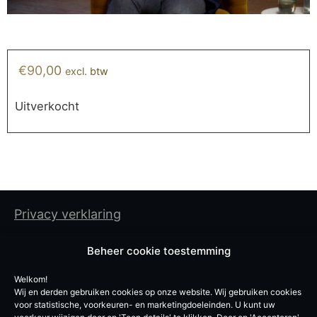
€
90,00
excl. btw
Uitverkocht
Privacy verklaring
Cookiebeleid
Beheer cookie toestemming
Algemene gebruiksvoorwaarden
Welkom!
Wij en derden gebruiken cookies op onze website. Wij gebruiken cookies
De Experten BV
voor statistische, voorkeuren- en marketingdoeleinden. U kunt uw