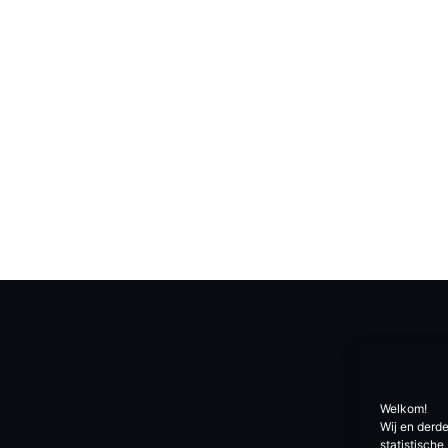
Welkom!
Wij en derd
statistisch