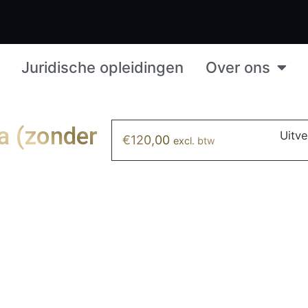
Juridische opleidingen
Over ons
ia (zonder
Uitv
€
120,00
excl. btw