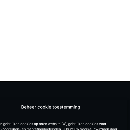
Beheer cookie toestemming
en gebruiken cookies op onze website. Wij gebruiken cookies voor
e, voorkeuren- en marketingdoeleinden. U kunt uw voorkeur wijzigen door