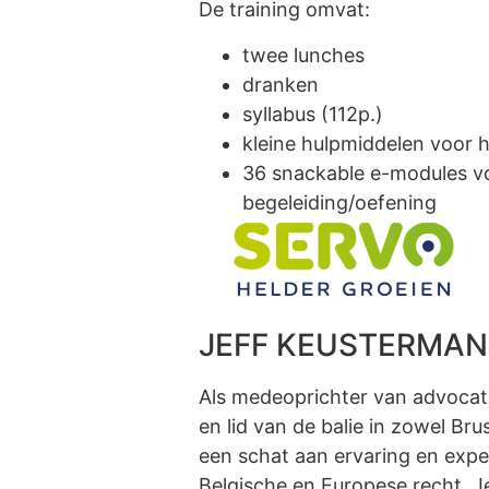
De training omvat:
twee lunches
dranken
syllabus (112p.)
kleine hulpmiddelen voor h
36 snackable e-modules vo
begeleiding/oefening
JEFF KEUSTERMAN
Als medeoprichter van advocat
en lid van de balie in zowel Bru
een schat aan ervaring en expe
Belgische en Europese recht. Je