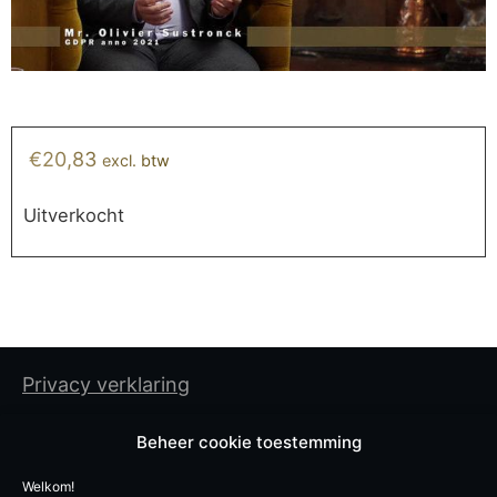
€
20,83
excl. btw
Uitverkocht
Privacy verklaring
Cookiebeleid
Beheer cookie toestemming
Algemene gebruiksvoorwaarden
Welkom!