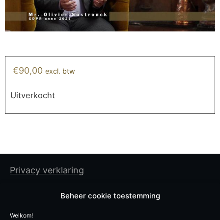
€
90,00
excl. btw
Uitverkocht
Privacy verklaring
Cookiebeleid
Beheer cookie toestemming
Algemene gebruiksvoorwaarden
Welkom!