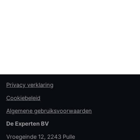
Privacy verklaring
Cookiebeleid
Algemene gebruiksvoorwaarden
De Experten BV
Vroegeinde 12, 2243 Pulle