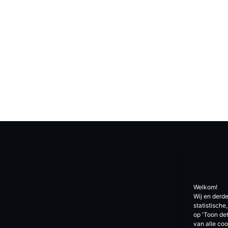
Welkom!
Wij en derd
statistisch
op 'Toon det
van alle co