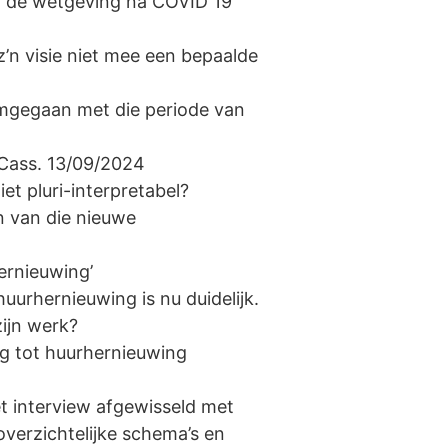
an de wetgeving na COVID 19
z’n visie niet mee een bepaalde
mgegaan met die periode van
Cass. 13/09/2024
iet pluri-interpretabel?
n van die nieuwe
ernieuwing’
uurhernieuwing is nu duidelijk.
zijn werk?
g tot huurhernieuwing
et interview afgewisseld met
verzichtelijke schema’s en