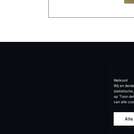
Welkom!
Wij en derd
statistisch
op 'Toon det
van alle co
Alle