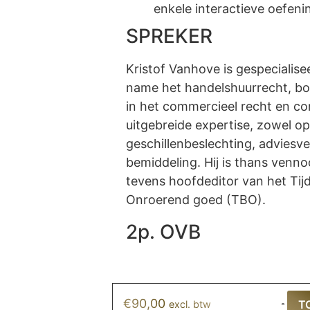
enkele interactieve oefenin
SPREKER
Kristof Vanhove is gespecialis
name het handelshuurrecht, bo
in het commercieel recht en co
uitgebreide expertise, zowel op
geschillenbeslechting, adviesv
bemiddeling. Hij is thans venn
tevens hoofdeditor van het Tij
Onroerend goed (TBO).
2p. OVB
€
90,00
T
excl. btw