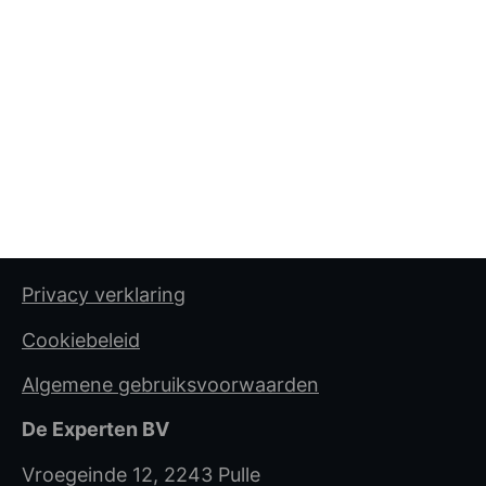
Privacy verklaring
Cookiebeleid
Algemene gebruiksvoorwaarden
De Experten BV
Vroegeinde 12, 2243 Pulle