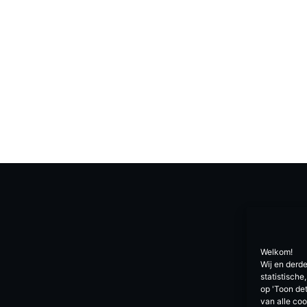
Welkom!
Wij en derd
statistisch
op 'Toon det
van alle co