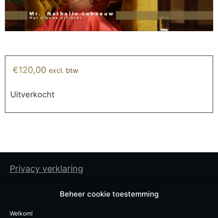
€
120,00
excl. btw
Uitverkocht
Privacy verklaring
Cookiebeleid
Beheer cookie toestemming
Algemene gebruiksvoorwaarden
Welkom!