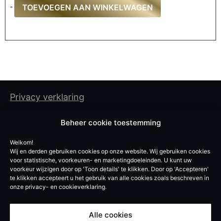
TOEVOEGEN AAN WINKELWAGEN
Privacy verklaring
Cookiebeleid
Beheer cookie toestemming
Algemene gebruiksvoorwaarden
Welkom!
Wij en derden gebruiken cookies op onze website. Wij gebruiken cookies
De Experten BV
voor statistische, voorkeuren- en marketingdoeleinden. U kunt uw
voorkeur wijzigen door op 'Toon details' te klikken. Door op 'Accepteren'
Vroegeinde 12, 2243 Pulle
te klikken accepteert u het gebruik van alle cookies zoals beschreven in
onze privacy- en cookieverklaring.
info@de-experten.be
BE 0740619051
Alle cookies