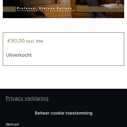
€
90,00
excl. btw
Uitverkocht
Privacy verklaring
Cookiebeleid
Beheer cookie toestemming
Algemene gebruiksvoorwaarden
Welkom!