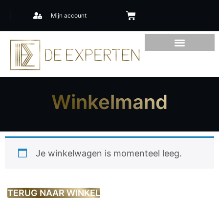
Mijn account
Winkelmand
Je winkelwagen is momenteel leeg.
TERUG NAAR WINKEL