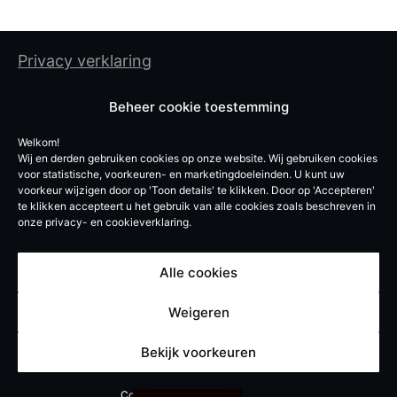
Privacy verklaring
Cookiebeleid
Beheer cookie toestemming
Algemene gebruiksvoorwaarden
Welkom!
Wij en derden gebruiken cookies op onze website. Wij gebruiken cookies
De Experten BV
voor statistische, voorkeuren- en marketingdoeleinden. U kunt uw
voorkeur wijzigen door op 'Toon details' te klikken. Door op 'Accepteren'
Vroegeinde 12, 2243 Pulle
te klikken accepteert u het gebruik van alle cookies zoals beschreven in
onze privacy- en cookieverklaring.
info@de-experten.be
BE 0740619051
Alle cookies
© De Experten – 2026
Weigeren
Bekijk voorkeuren
Cookiebeleid