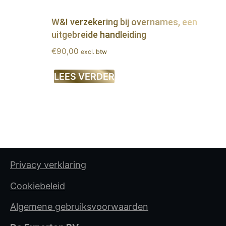
W&I verzekering bij overnames, een
uitgebreide handleiding
€
90,00
excl. btw
LEES VERDER
Privacy verklaring
Cookiebeleid
Algemene gebruiksvoorwaarden