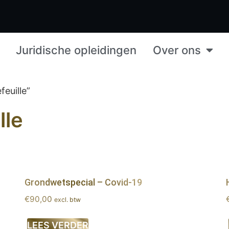
Juridische opleidingen
Over ons
euille”
lle
Grondwetspecial – Covid-19
€
90,00
excl. btw
LEES VERDER