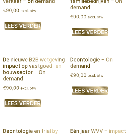
verkeer – on demand
familiebedrijven – On
demand
€
90,00
excl. btw
€
90,00
excl. btw
LEES VERDER
LEES VERDER
De nieuwe B2B wetgeving
Deontologie – On
impact op vastgoed- en
demand
bouwsector – On
€
90,00
excl. btw
demand
€
90,00
excl. btw
LEES VERDER
LEES VERDER
Deontologie en trial by
Eén jaar WVV – impact