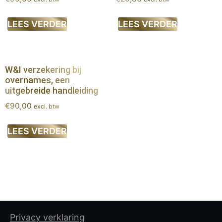
LEES VERDER
LEES VERDER
W&I verzekering bij
overnames, een
uitgebreide handleiding
€
90,00
excl. btw
LEES VERDER
Privacy verklaring