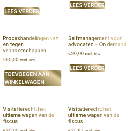
LEES VERDER
LEES VERDER
Proceshandelingen van
Selfmanagement voor
en tegen
advocaten – On demand
vennootschappen
€
90,00
excl. btw
€
90,00
excl. btw
LEES VERDER
TOEVOEGEN AAN
WINKELWAGEN
Visitatierecht: het
Visitatierecht: het
ultieme wapen van de
ultieme wapen van de
fiscus
fiscus
€
90,00
€
20,83
excl. btw
excl. btw